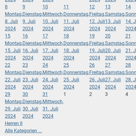
8
9
10
11
12
13
14
Montag,
Dienstag,
Mittwoch,
Donnerstag,
Freitag,
Samstag,
Sonn
8. Juli
9. Juli
10. Juli
11. Juli
12. Juli
13. Juli
14. J
2024
2024
2024
2024
2024
2024
202
15
16
17
18
19
20
21
Montag,
Dienstag,
Mittwoch,
Donnerstag,
Freitag,
Samstag,
Sonn
15. Juli
16. Juli
17. Juli
18. Juli
19. Juli
20. Juli
21. J
2024
2024
2024
2024
2024
2024
202
22
23
24
25
26
27
28
Montag,
Dienstag,
Mittwoch,
Donnerstag,
Freitag,
Samstag,
Sonn
22. Juli
23. Juli
24. Juli
25. Juli
26. Juli
27. Juli
28. J
2024
2024
2024
2024
2024
2024
202
29
30
31
1
2
3
4
Montag,
Dienstag,
Mittwoch,
29. Juli
30. Juli
31. Juli
2024
2024
2024
Herren II
Alle Kategorien ...