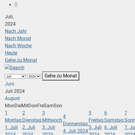
Juli,
2024
Nach Jahr
Nach Monat
Nach Woche
Heute
Gehe zu Monat
Gehe zu Monat
Juni
Juli 2024
August
Mon
Die
Mit
Don
Fre
Sam
Son
1
2
3
5
6
7
4
Montag,
Dienstag,
Mittwoch,
Freitag,
Samstag,
Sonn
Donnerstag,
1. Juli
2. Juli
3. Juli
5. Juli
6. Juli
7. Ju
4. Juli 2024
2024
2024
2024
2024
2024
202